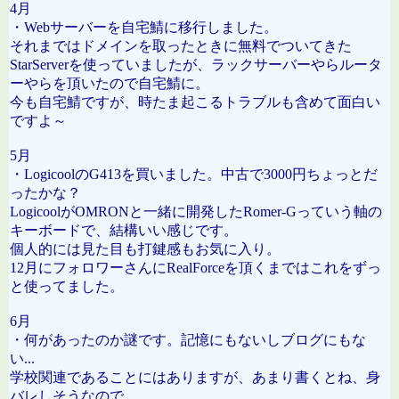
4月
・Webサーバーを自宅鯖に移行しました。
それまではドメインを取ったときに無料でついてきた
StarServerを使っていましたが、ラックサーバーやらルータ
ーやらを頂いたので自宅鯖に。
今も自宅鯖ですが、時たま起こるトラブルも含めて面白い
ですよ～
5月
・LogicoolのG413を買いました。中古で3000円ちょっとだ
ったかな？
LogicoolがOMRONと一緒に開発したRomer-Gっていう軸の
キーボードで、結構いい感じです。
個人的には見た目も打鍵感もお気に入り。
12月にフォロワーさんにRealForceを頂くまではこれをずっ
と使ってました。
6月
・何があったのか謎です。記憶にもないしブログにもな
い...
学校関連であることにはありますが、あまり書くとね、身
バレしそうなので