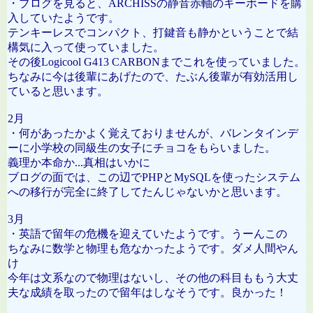
・ブログを見ると、ARCHISSの静音赤軸のキーボードを購
入していたようです。
テンキーレスでコンパクト、打鍵音も静かということで結
構気に入って使っていました。
その後Logicool G413 CARBONまでこれを使っていました。
ちなみに今は後輩にあげたので、たぶん後輩が有効活用し
ていると思います。
2月
・何があったかよく覚えておりませんが、バレンタインデ
ーに小学校の同級生の女子にチョコをもらいました。
義理か本命か...真相はいかに
ブログの面では、この辺でPHPとMySQLを使ったシステム
への移行が完全に終了してたんじゃないかと思います。
3月
・英語で留年の危機を迎えていたようです。うーんこの
ちなみに数学と物理も危なかったようです。ダメ人間やん
け
今年は文系なので物理はないし、その他の科目ももう大丈
夫な成績を取ったので留年はしなそうです。良かった！