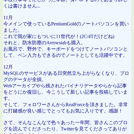
くは書けません...
11月
今メインで使っているPentiumGoldのノートパソコンを買い
ました。
これで我が家にもついに11世代が！(2C/4Tだけどね)
それと、防水防塵のArrowstabも購入。
お風呂で、野外で、キーボードをつけてノートパソコンと
して、ペン入力もできるのでノートとしても活躍中です。
12月
MySQLのサービスがある日突然立ち上がらなくなり、ブロ
グのデータが全損。
Webアーカイブやら残されたバイナリデータやらから記事
をどうにか復旧し、今こうして新しい記事を投稿していま
す。
そして、フォロワーさんからRealForceを頂きました。非常
に打鍵感が良い感じでとってもお気に入りです。感謝！
さて、そんなこんなで色々あった一年間、皆さんこのブロ
グを読んでくださったり、Twitterを見てくださってありが